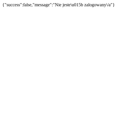
{"success":false,"message":"Nie jeste\u015b zalogowany\/a"}