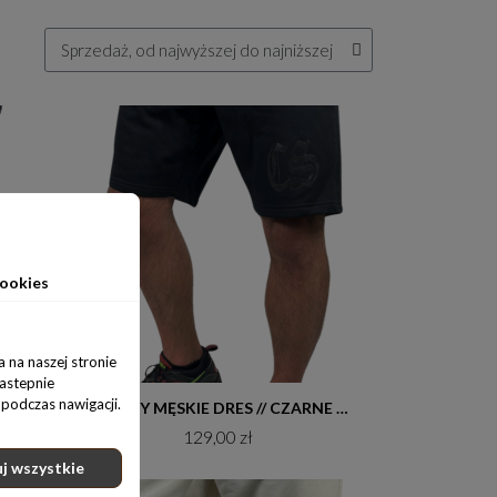
ookies
 na naszej stronie
nastepnie
podczas nawigacji.
Do koszyka
SZORTY MĘSKIE DRES // CZARNE / SZARY CS LAUR
SZORTY MĘSKIE DRES // CZARNE / CZARNY GOTYK
129,00 zł
j wszystkie