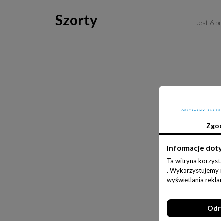
Szorty
Jest 6 p
Zgo
Informacje dot
Ta witryna korzyst
. Wykorzystujemy ró
wyświetlania rekl
Odr