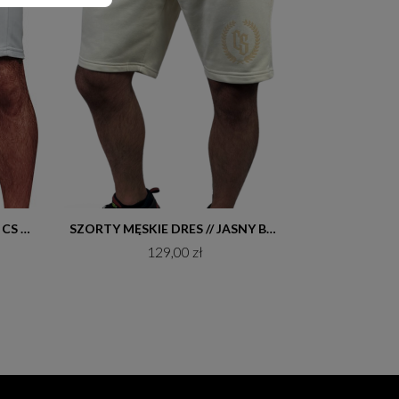
Do koszyka
SZORTY MĘSKIE DRES / BIAŁE CS GOTYK
SZORTY MĘSKIE DRES // JASNY BEŻ / CS LAUR
129,00 zł