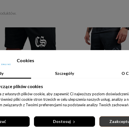
roduktów.
Cookies
dy
Szczegóły
O C
yczące plików cookies
a z własnych plików cookie, aby zapewnić Ci najwyższy poziom doświadczenia
wnież pliki cookie stron trzecich w celu ulepszenia naszych usług, analizy a 
am związanych z Twoimi preferencjami na podstawie analizy Twoich zachowań 
Do koszyka
Do koszyka
SZORTY MĘSKIE DRES / CZARNE CS GOTYK
129,00 zł
129,00 zł
zuć
Dostosuj
Zaakceptu