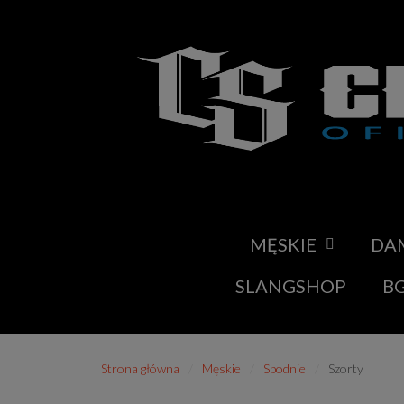
MĘSKIE
DA
SLANGSHOP
BG
Strona główna
Męskie
Spodnie
Szorty