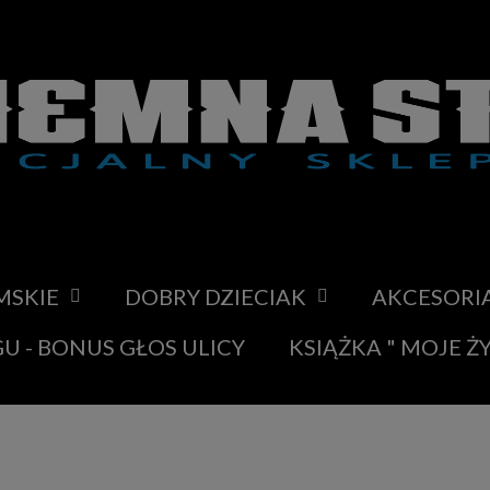
MSKIE
DOBRY DZIECIAK
AKCESORI
U - BONUS GŁOS ULICY
KSIĄŻKA " MOJE Ż