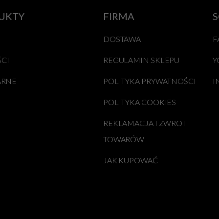
UKTY
FIRMA
S
DOSTAWA
F
CI
REGULAMIN SKLEPU
Y
ARNE
POLITYKA PRYWATNOŚCI
I
POLITYKA COOKIES
REKLAMACJA I ZWROT
TOWARÓW
JAK KUPOWAĆ