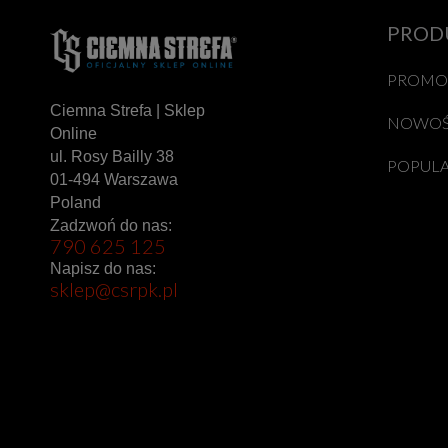
PROD
PROMO
Ciemna Strefa | Sklep
NOWOŚ
Online
ul. Rosy Bailly 38
POPUL
01-494 Warszawa
Poland
Zadzwoń do nas:
790 625 125
Napisz do nas:
sklep@csrpk.pl