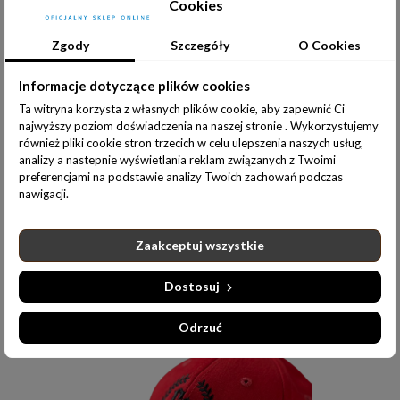
Cookies
79,00 zł
Zgody
Szczegóły
O Cookies
Informacje dotyczące plików cookies
Ta witryna korzysta z własnych plików cookie, aby zapewnić Ci
najwyższy poziom doświadczenia na naszej stronie . Wykorzystujemy
również pliki cookie stron trzecich w celu ulepszenia naszych usług,
analizy a nastepnie wyświetlania reklam związanych z Twoimi
preferencjami na podstawie analizy Twoich zachowań podczas
nawigacji.
Zaakceptuj wszystkie
Do koszyka
Dostosuj
CZAPKA Z DASZKIEM GRANAT - CS LAUR
79,00 zł
Odrzuć