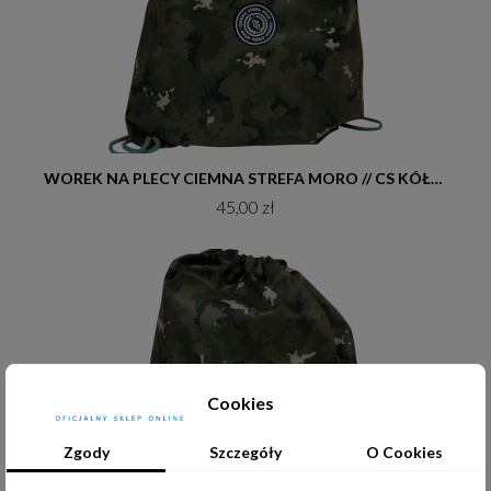
Do koszyka
WOREK NA PLECY CIEMNA STREFA MORO // CS KÓŁKO
45,00 zł
Cookies
Zgody
Szczegóły
O Cookies