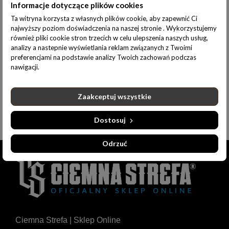
Informacje dotyczące plików cookies
Ta witryna korzysta z własnych plików cookie, aby zapewnić Ci
Do koszyka
WOREK NA PLECY CIEMNA STREFA MORO // CS HERB SKÓRA
najwyższy poziom doświadczenia na naszej stronie . Wykorzystujemy
również pliki cookie stron trzecich w celu ulepszenia naszych usług,
45,00 zł
analizy a nastepnie wyświetlania reklam związanych z Twoimi
preferencjami na podstawie analizy Twoich zachowań podczas
nawigacji.
Plecaki
Zaakceptuj wszystkie
Dostosuj
Odrzuć
Ciemna Strefa | Sklep Online