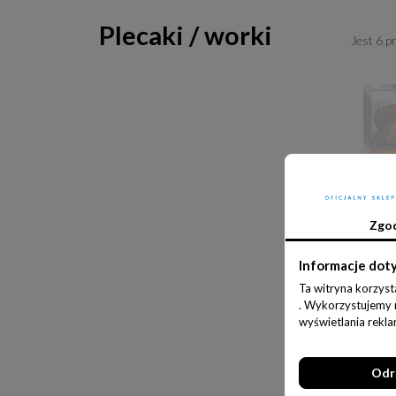
Plecaki / worki
Jest 6 p
Zgo
Informacje dot
Ta witryna korzyst
. Wykorzystujemy ró
wyświetlania rekl
Odr