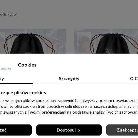
roduktów.
Cookies
dy
Szczegóły
O C
yczące plików cookies
a z własnych plików cookie, aby zapewnić Ci najwyższy poziom doświadczenia
wnież pliki cookie stron trzecich w celu ulepszenia naszych usług, analizy a 
am związanych z Twoimi preferencjami na podstawie analizy Twoich zachowań 
Do koszyka
Do koszyka
WOREK DOBRY DZIECIAK - NOSOROŻEC
35,00 zł
35,00 zł
zuć
Dostosuj
Zaakceptu