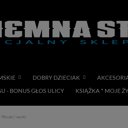
MSKIE
DOBRY DZIECIAK
AKCESORI
U - BONUS GŁOS ULICY
KSIĄŻKA " MOJE Ż
Plecaki / worki