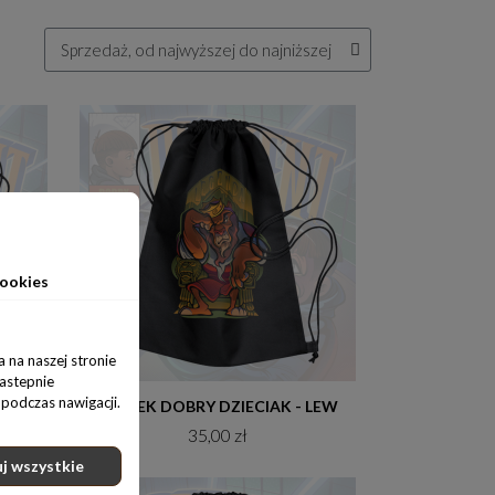
ookies
 na naszej stronie
nastepnie
podczas nawigacji.
Do koszyka
WOREK DOBRY DZIECIAK - KANGUR
WOREK DOBRY DZIECIAK - LEW
35,00 zł
j wszystkie