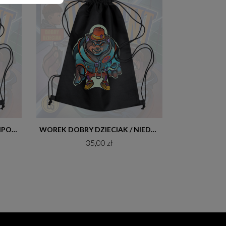
Do koszyka
WOREK DOBRY DZIECIAK - HIPOPOTAM
WOREK DOBRY DZIECIAK / NIEDŹWIEDŹ
35,00 zł