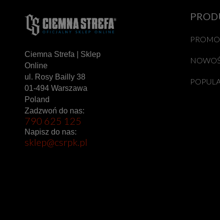
PROD
PROMO
Ciemna Strefa | Sklep
NOWOŚ
Online
ul. Rosy Bailly 38
POPUL
01-494 Warszawa
Poland
Zadzwoń do nas:
790 625 125
Napisz do nas:
sklep@csrpk.pl