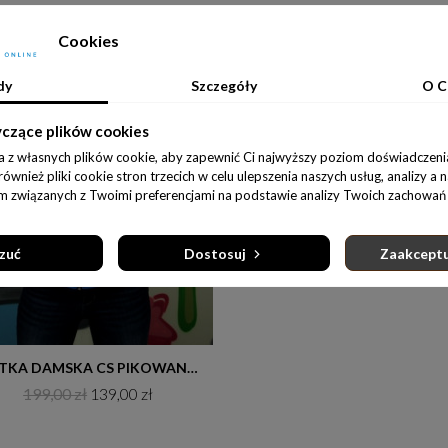
Cookies
rodukt.
dy
Szczegóły
O C
-60,00 zł
yczące plików cookies
a z własnych plików cookie, aby zapewnić Ci najwyższy poziom doświadczenia
wnież pliki cookie stron trzecich w celu ulepszenia naszych usług, analizy a 
am związanych z Twoimi preferencjami na podstawie analizy Twoich zachowań 
zuć
Dostosuj
Zaakceptu
Do koszyka
KURTKA DAMSKA CS PIKOWANA GRANAT-LIMITED EDITION
199,00 zł
139,00 zł