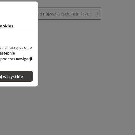
ookies
 na naszej stronie
nastepnie
podczas nawigacji.
j wszystkie