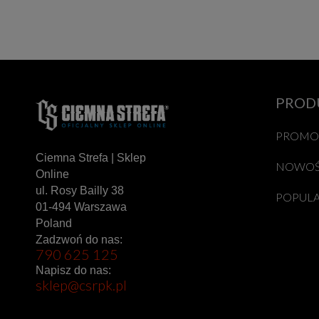
PROD
PROMO
Ciemna Strefa | Sklep
NOWOŚ
Online
ul. Rosy Bailly 38
POPUL
01-494 Warszawa
Poland
Zadzwoń do nas:
790 625 125
Napisz do nas:
sklep@csrpk.pl