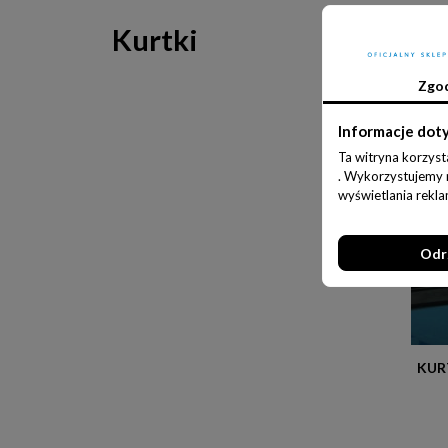
Kurtki
Jest 1 p
Zgo
Informacje dot
Ta witryna korzyst
. Wykorzystujemy ró
wyświetlania rekl
Odr