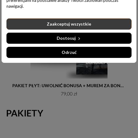
preferencjami na podstawie analizy Twoich zachowań podczas
nawigacji.
Zaakceptuj wszystkie
Dostosuj
Odrzuć
Do koszyka
PAKIET PŁYT: UWOLNIĆ BONUSA + MUREM ZA BONUSEM
79,00 zł
PAKIETY