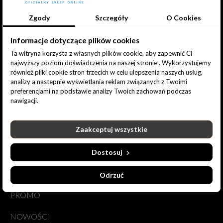
Zgody
Szczegóły
O Cookies
Informacje dotyczące plików cookies
Ta witryna korzysta z własnych plików cookie, aby zapewnić Ci
Ciemna Strefa | Sklep Online
najwyższy poziom doświadczenia na naszej stronie . Wykorzystujemy
również pliki cookie stron trzecich w celu ulepszenia naszych usług,
ul. Rosy Bailly 38
analizy a nastepnie wyświetlania reklam związanych z Twoimi
01-494 Warszawa
preferencjami na podstawie analizy Twoich zachowań podczas
Poland
nawigacji.
Zadzwoń do nas:
790 625 125
Zaakceptuj wszystkie
Napisz do nas:
sklep@csrpk.pl
Dostosuj
PRODUKTY
Odrzuć
PROMO
NOWOŚCI