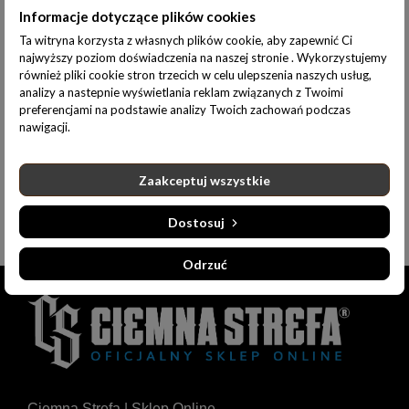
Informacje dotyczące plików cookies
Ta witryna korzysta z własnych plików cookie, aby zapewnić Ci
najwyższy poziom doświadczenia na naszej stronie . Wykorzystujemy
Do koszyka
KOSTKA RUBIKA / DOBRY DZIECIAK ANIMALS
również pliki cookie stron trzecich w celu ulepszenia naszych usług,
79,00 zł
analizy a nastepnie wyświetlania reklam związanych z Twoimi
preferencjami na podstawie analizy Twoich zachowań podczas
nawigacji.
Gry / zabawki
Zaakceptuj wszystkie
Dostosuj
Odrzuć
Ciemna Strefa | Sklep Online