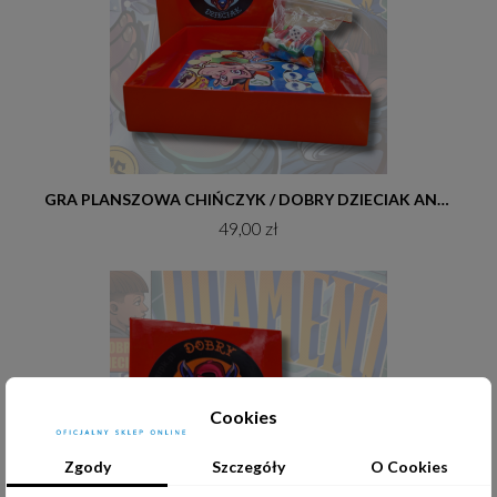
Do koszyka
GRA PLANSZOWA CHIŃCZYK / DOBRY DZIECIAK ANIMALS
49,00 zł
Cookies
Zgody
Szczegóły
O Cookies