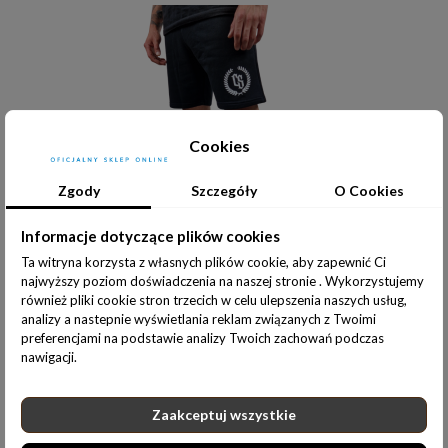
Cookies
Zgody
Szczegóły
O Cookies
Informacje dotyczące plików cookies
Ta witryna korzysta z własnych plików cookie, aby zapewnić Ci
Do koszyka
SZORTY MĘSKIE DRES // CZARNE / BIAŁY CS LAUR
najwyższy poziom doświadczenia na naszej stronie . Wykorzystujemy
również pliki cookie stron trzecich w celu ulepszenia naszych usług,
129,00 zł
analizy a nastepnie wyświetlania reklam związanych z Twoimi
preferencjami na podstawie analizy Twoich zachowań podczas
nawigacji.
Zaakceptuj wszystkie