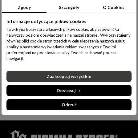
rozwiązanie; w każdym przypadku nie poniosą Państwo
Zgody
Szczegóły
O Cookies
żadnych opłat w związku z tym zwrotem. Możemy
wstrzymać się ze zwrotem płatności do czasu otrzymania
rzeczy lub do czasu dostarczenia nam dowodu jej odesłania,
Informacje dotyczące plików cookies
w zależności od tego, które zdarzenie nastąpi wcześniej.
Ta witryna korzysta z własnych plików cookie, aby zapewnić Ci
Proszę odesłać lub przekazać nam rzecz niezwłocznie, a w
najwyższy poziom doświadczenia na naszej stronie . Wykorzystujemy
każdym razie nie później niż 14 dni od dnia, w którym
również pliki cookie stron trzecich w celu ulepszenia naszych usług,
poinformowali nas Państwo o odstąpieniu od niniejszej
analizy a nastepnie wyświetlania reklam związanych z Twoimi
umowy. Termin jest zachowany, jeżeli odeślą Państwo rzecz
preferencjami na podstawie analizy Twoich zachowań podczas
przed upływem terminu 14 dni. Będą Państwo musieli
nawigacji.
ponieść bezpośrednie koszty zwrotu rzeczy. Odpowiadają
Państwo tylko za zmniejszenie wartości rzeczy wynikające z
korzystania z niej w sposób inny niż było to konieczne do
Zaakceptuj wszystkie
stwierdzenia charakteru, cech i funkcjonowania rzeczy.
Dostosuj
Odrzuć