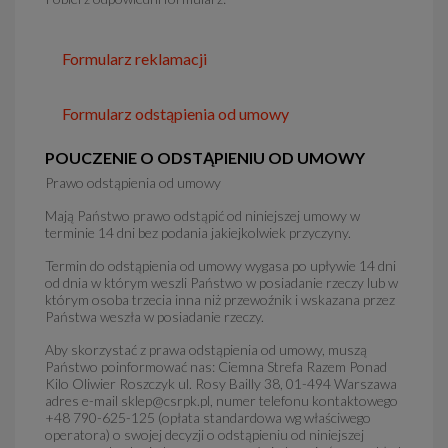
Formularz reklamacji
Formularz odstąpienia od umowy
POUCZENIE O ODSTĄPIENIU OD UMOWY
Prawo odstąpienia od umowy
Mają Państwo prawo odstąpić od niniejszej umowy w
terminie 14 dni bez podania jakiejkolwiek przyczyny.
Termin do odstąpienia od umowy wygasa po upływie 14 dni
od dnia w którym weszli Państwo w posiadanie rzeczy lub w
którym osoba trzecia inna niż przewoźnik i wskazana przez
Państwa weszła w posiadanie rzeczy.
Aby skorzystać z prawa odstąpienia od umowy, muszą
Państwo poinformować nas: Ciemna Strefa Razem Ponad
Kilo Oliwier Roszczyk ul. Rosy Bailly 38, 01-494 Warszawa
adres e-mail sklep@csrpk.pl, numer telefonu kontaktowego
+48 790-625-125 (opłata standardowa wg właściwego
operatora) o swojej decyzji o odstąpieniu od niniejszej