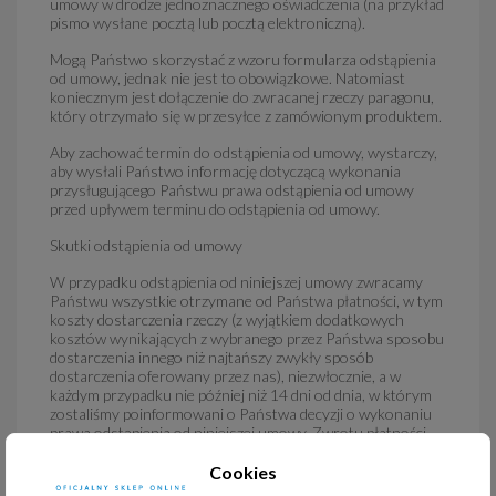
umowy w drodze jednoznacznego oświadczenia (na przykład
pismo wysłane pocztą lub pocztą elektroniczną).
Mogą Państwo skorzystać z wzoru formularza odstąpienia
od umowy, jednak nie jest to obowiązkowe. Natomiast
koniecznym jest dołączenie do zwracanej rzeczy paragonu,
który otrzymało się w przesyłce z zamówionym produktem.
Aby zachować termin do odstąpienia od umowy, wystarczy,
aby wysłali Państwo informację dotyczącą wykonania
przysługującego Państwu prawa odstąpienia od umowy
przed upływem terminu do odstąpienia od umowy.
Skutki odstąpienia od umowy
W przypadku odstąpienia od niniejszej umowy zwracamy
Państwu wszystkie otrzymane od Państwa płatności, w tym
koszty dostarczenia rzeczy (z wyjątkiem dodatkowych
kosztów wynikających z wybranego przez Państwa sposobu
dostarczenia innego niż najtańszy zwykły sposób
dostarczenia oferowany przez nas), niezwłocznie, a w
każdym przypadku nie później niż 14 dni od dnia, w którym
zostaliśmy poinformowani o Państwa decyzji o wykonaniu
prawa odstąpienia od niniejszej umowy. Zwrotu płatności
dokonamy przy użyciu takich samych sposobów płatności,
jakie zostały przez Państwa użyte w pierwotnej transakcji,
Cookies
chyba że wyraźnie zgodziliście się Państwo na inne