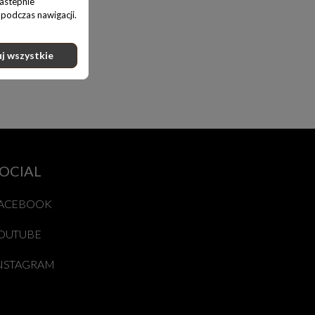
nastepnie
podczas nawigacji.
j wszystkie
OCIAL
ACEBOOK
OUTUBE
NSTAGRAM