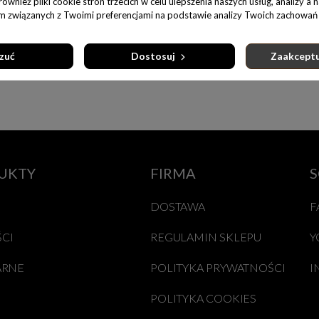
wnież pliki cookie stron trzecich w celu ulepszenia naszych usług, analizy a 
am związanych z Twoimi preferencjami na podstawie analizy Twoich zachowań 
roduktów.
zuć
Dostosuj
Zaakceptu
UKTY
FIRMA
S
DOSTAWA
F
CI
REGULAMIN SKLEPU
Y
ARNE
POLITYKA PRYWATNOŚCI
I
POLITYKA COOKIES