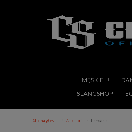
MĘSKIE
DA
SLANGSHOP
BG
Strona główna
Akcesoria
Bandamki