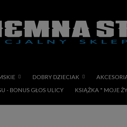
MSKIE
DOBRY DZIECIAK
AKCESORI
U - BONUS GŁOS ULICY
KSIĄŻKA " MOJE Ż