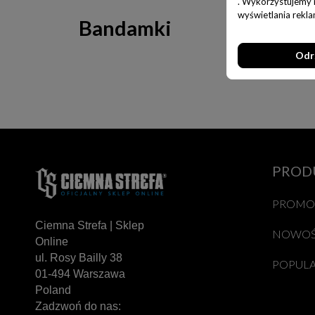
. Wykorzystujemy ró
wyświetlania rekl
Bandamki
Jest 0 p
Odr
PROD
PROMO
Ciemna Strefa | Sklep
NOWOŚ
Online
ul. Rosy Bailly 38
POPUL
01-494 Warszawa
Poland
Zadzwoń do nas: