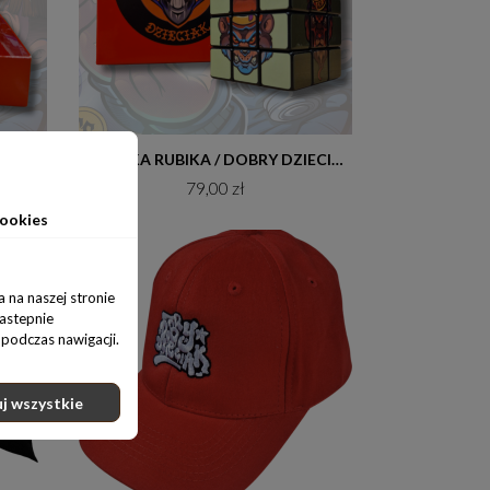
Do koszyka
GRA PLANSZOWA CHIŃCZYK / DOBRY DZIECIAK ANIMALS
KOSTKA RUBIKA / DOBRY DZIECIAK ANIMALS
79,00 zł
ookies
 na naszej stronie
nastepnie
podczas nawigacji.
j wszystkie