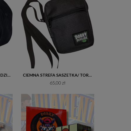
Do koszyka
CZAPKA Z DASZKIEM DOBRY DZIECIAK GRAFFITI CZARNA
CIEMNA STREFA SASZETKA/ TOREBKA MINI DOBRY DZIECIAK
65,00 zł