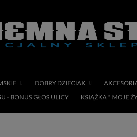
MSKIE
DOBRY DZIECIAK
AKCESORI
U - BONUS GŁOS ULICY
KSIĄŻKA " MOJE Ż