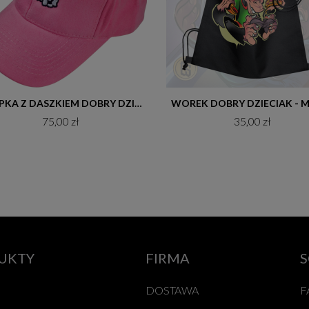
Do koszyka
Do koszyka
CZAPKA Z DASZKIEM DOBRY DZIECIAK GRAFFITI RÓŻ
WOREK DOBRY DZIECIAK - 
75,00 zł
35,00 zł
UKTY
FIRMA
S
DOSTAWA
F