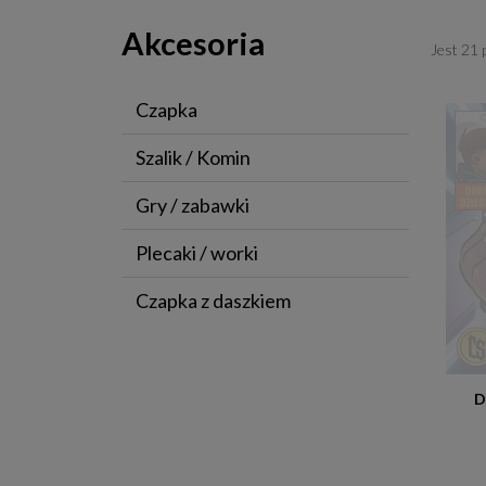
Akcesoria
Jest 21
Czapka
Szalik / Komin
Gry / zabawki
Plecaki / worki
Czapka z daszkiem
D