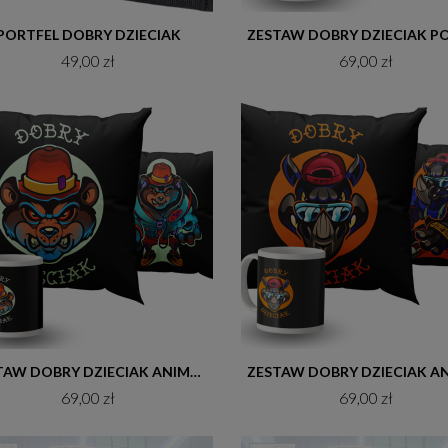
Do koszyka
Do koszyka
PORTFEL DOBRY DZIECIAK
49,00 zł
69,00 zł
Do koszyka
Do koszyka
ZESTAW DOBRY DZIECIAK ANIMALS NIEDŹWIEDŹ POSZEWKA (BEZ WKŁADU) + KUBEK CERAMICZNY
69,00 zł
69,00 zł