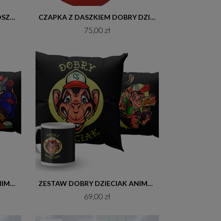
Do koszyka
ZESTAW DOBRY DZIECIAK POSZEWKA (BEZ WKŁADU) + KUBEK CERAMICZNY
CZAPKA Z DASZKIEM DOBRY DZIECIAK GRAFFITI CZERWONA
75,00 zł
Do koszyka
ZESTAW DOBRY DZIECIAK ANIMALS NOSOROŻEC POSZEWKA (BEZ WKŁADU) + KUBEK CERAMICZNY
ZESTAW DOBRY DZIECIAK ANIMALS MAŁPA POSZEWKA(BEZ WKŁADU) + KUBEK CERAMICZNY
69,00 zł