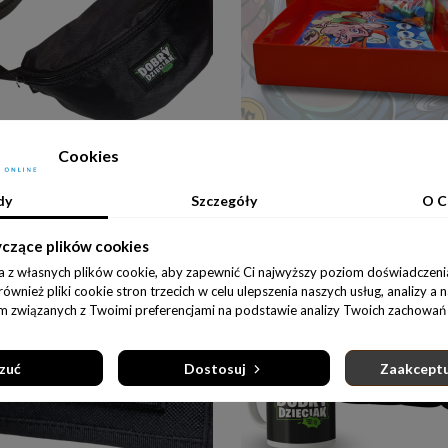
Do koszyka
Do koszyka
ZETKA MINI DOBRY DZIECIAK
Cookies
65,00 zł
49,00 zł
dy
Szczegóły
O C
yczące plików cookies
a z własnych plików cookie, aby zapewnić Ci najwyższy poziom doświadczenia
wnież pliki cookie stron trzecich w celu ulepszenia naszych usług, analizy a 
am związanych z Twoimi preferencjami na podstawie analizy Twoich zachowań 
zuć
Dostosuj
Zaakceptu