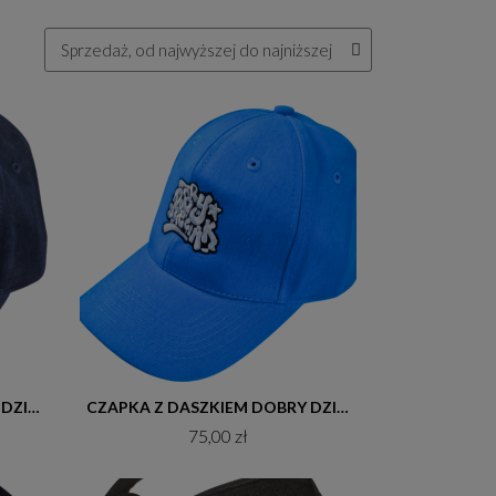
Do koszyka
CZAPKA Z DASZKIEM DOBRY DZIECIAK GRAFFITI GRANAT
CZAPKA Z DASZKIEM DOBRY DZIECIAK GRAFFITI TURKUS
75,00 zł