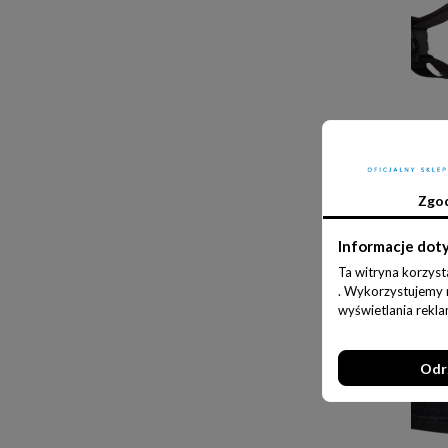
SAS
Zgo
Informacje dot
Ta witryna korzyst
. Wykorzystujemy ró
wyświetlania rekl
Odr