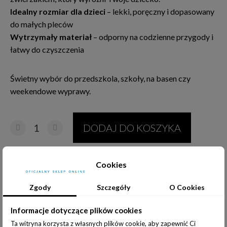
Idealny rozmiar dla dzieci
– lekki, poręczny i dopasowany
do małych pleców
Wytrzymały materiał
– odporny na codzienne przygody i
łatwy do czyszczenia
Świetny wybór do przedszkola, szkoły, na basen czy
weekendowe wyprawy.
DODAJ DO KOSZYKA
Cookies
Udostępnij:
Zgody
Szczegóły
O Cookies
Informacje dotyczące plików cookies
Ta witryna korzysta z własnych plików cookie, aby zapewnić Ci