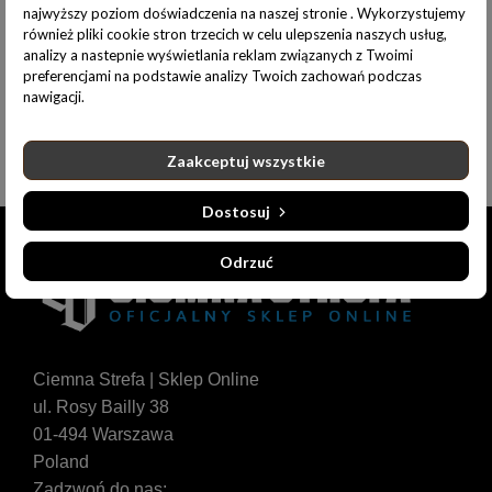
najwyższy poziom doświadczenia na naszej stronie . Wykorzystujemy
Opis produktu
Informacje dodatkowe
również pliki cookie stron trzecich w celu ulepszenia naszych usług,
analizy a nastepnie wyświetlania reklam związanych z Twoimi
preferencjami na podstawie analizy Twoich zachowań podczas
nawigacji.
Zaakceptuj wszystkie
Dostosuj
Odrzuć
Ciemna Strefa | Sklep Online
ul. Rosy Bailly 38
01-494 Warszawa
Poland
Zadzwoń do nas: