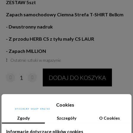
ZESTAW 5szt
Zapach samochodowy Ciemna Strefa T-SHIRT 8x8cm
- Dwustronny nadruk
- Z przodu HERB CS z tyłu mały CS LAUR
- Zapach MILLION
Ostatnie sztuki w magazynie
DODAJ DO KOSZYKA
Udostępnij:
Cookies
Zgody
Szczegóły
O Cookies
Informacje dotyczące plików cookies