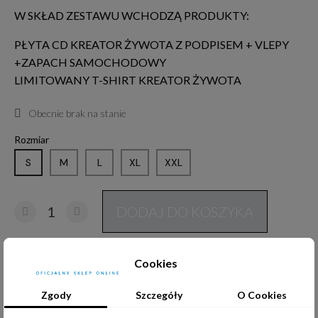
W SKŁAD ZESTAWU WCHODZĄ PRODUKTY:
PŁYTA CD KREATOR ŻYWOTA Z PODPISEM + VLEPY
+ZAPACH SAMOCHODOWY
LIMITOWANY T-SHIRT KREATOR ŻYWOTA
Obecnie brak na stanie
Rozmiar
S
M
L
XL
XXL
DODAJ DO KOSZYKA
Cookies
Udostępnij:
Zgody
Szczegóły
O Cookies