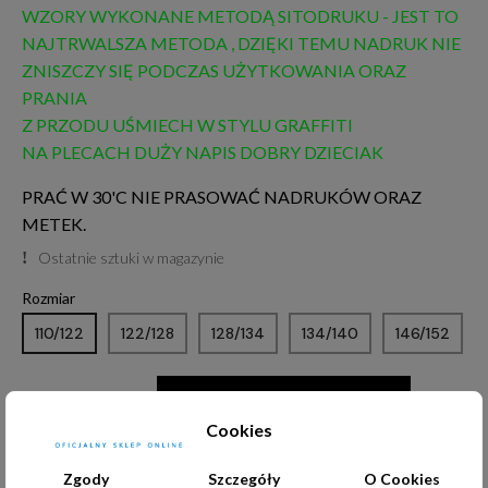
WZORY WYKONANE METODĄ SITODRUKU - JEST TO
NAJTRWALSZA METODA , DZIĘKI TEMU NADRUK NIE
ZNISZCZY SIĘ PODCZAS UŻYTKOWANIA ORAZ
PRANIA
Z PRZODU UŚMIECH W STYLU GRAFFITI
NA PLECACH DUŻY NAPIS DOBRY DZIECIAK
PRAĆ W 30'C NIE PRASOWAĆ NADRUKÓW ORAZ
METEK.
Ostatnie sztuki w magazynie
Rozmiar
110/122
122/128
128/134
134/140
146/152
DODAJ DO KOSZYKA
Cookies
Zgody
Szczegóły
O Cookies