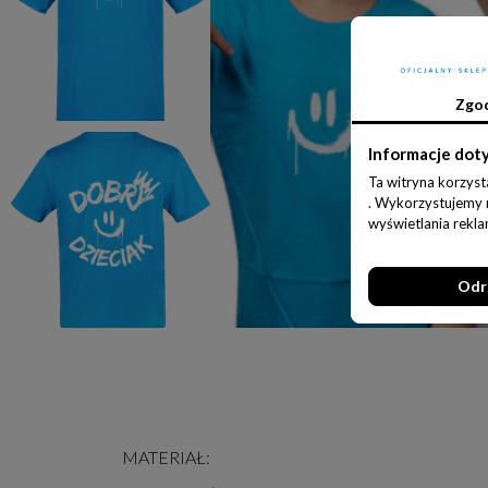
Zgo
Informacje dot
Ta witryna korzyst
. Wykorzystujemy ró
wyświetlania rekl
Odr
MATERIAŁ: