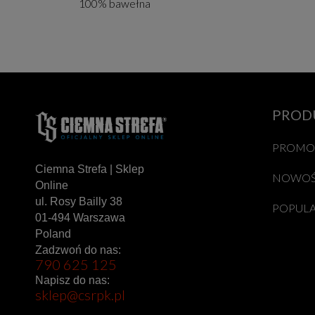
100% bawełna
PROD
PROMO
Ciemna Strefa | Sklep
NOWOŚ
Online
ul. Rosy Bailly 38
POPUL
01-494 Warszawa
Poland
Zadzwoń do nas:
790 625 125
Napisz do nas:
sklep@csrpk.pl