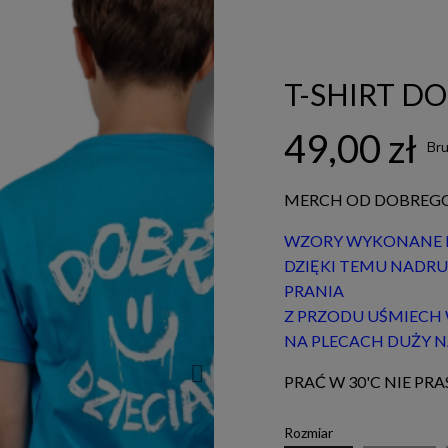
T-SHIRT DO
49,00 zł
Bru
MERCH OD DOBREGO D
WZORY WYKONANE M
DZIĘKI TEMU NADRU
PRANIA
Z PRZODU UŚMIECH 
NA PLECACH DUŻY N
PRAĆ W 30'C NIE P
Rozmiar