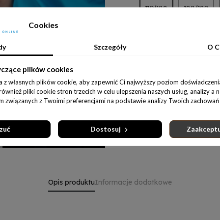
110/122
122/128
Cookies
D
dy
Szczegóły
O C
yczące plików cookies
Udostępnij:
a z własnych plików cookie, aby zapewnić Ci najwyższy poziom doświadczenia
wnież pliki cookie stron trzecich w celu ulepszenia naszych usług, analizy a 
am związanych z Twoimi preferencjami na podstawie analizy Twoich zachowań 
zuć
Dostosuj
Zaakceptu
Opis produktu
Informacje dodatkowe