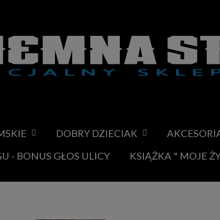
MSKIE
DOBRY DZIECIAK
AKCESORI
U - BONUS GŁOS ULICY
KSIĄŻKA " MOJE Ż