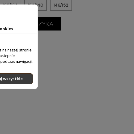
128/134
134/140
146/152
ODAJ DO KOSZYKA
ookies
 na naszej stronie
nastepnie
podczas nawigacji.
j wszystkie