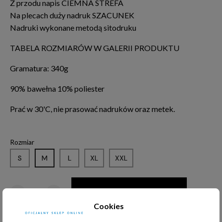
Z przodu napis CIEMNA STREFA
Na plecach duży nadruk SZACUNEK
Nadruki wykonane metodą sitodruku
TABELA ROZMIARÓW W GALERII PRODUKTU
Gramatura: 340g
90% bawełna 10% poliester
Prać w 30'C, nie prasować nadruków oraz metek.
Rozmiar
S
M
L
XL
XXL
DODAJ DO KOSZYKA
Cookies