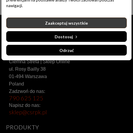
preferencjami na podstawie analizy Twoich zachowań podczas
nawigacji.
Zaakceptuj wszystkie
Dostosuj
Odrzuć
Ciemna Strefa | Sklep Online
ul. Rosy Bailly 38
01-494 Warszawa
Poland
Zadzwoń do nas:
790 625 125
Napisz do nas:
sklep@csrpk.pl
PRODUKTY