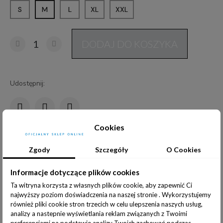
S
M
L
XL
XXL
DODAJ DO KOSZYKA
Udostępnij:
Cookies
Opis produktu
Informacje dodatkowe
Zgody
Szczegóły
O Cookies
Informacje dotyczące plików cookies
MATERIAŁ:
Ta witryna korzysta z własnych plików cookie, aby zapewnić Ci
95% BAWEŁNA 5% ELASTAN
najwyższy poziom doświadczenia na naszej stronie . Wykorzystujemy
GRAMATURA -180G/M
2
również pliki cookie stron trzecich w celu ulepszenia naszych usług,
analizy a nastepnie wyświetlania reklam związanych z Twoimi