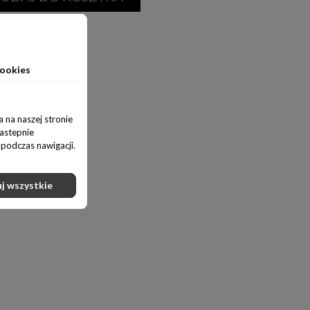
ookies
 na naszej stronie
nastepnie
podczas nawigacji.
j wszystkie