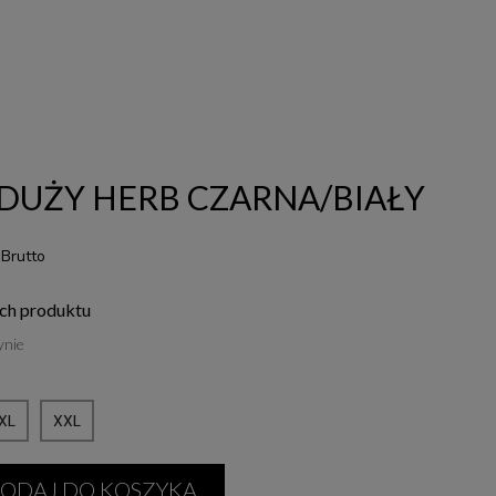
S DUŻY HERB CZARNA/BIAŁY
Brutto
ch produktu
ynie
XL
XXL
ODAJ DO KOSZYKA