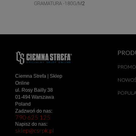
GRAMATURA -180G/M
2
PROD
PROMO
Ciemna Strefa | Sklep
NOWOŚ
Online
ul. Rosy Bailly 38
POPUL
01-494 Warszawa
Poland
Zadzwoń do nas:
790 625 125
Napisz do nas:
sklep@csrpk.pl