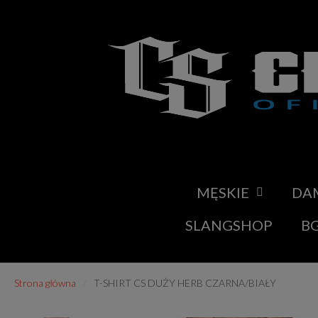
MĘSKIE
DA
SLANGSHOP
BG
Strona główna
T-SHIRT CS DUŻY HERB CZARNA/BIAŁY