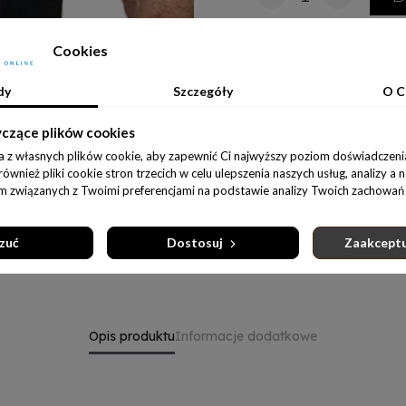
Cookies
Udostępnij:
dy
Szczegóły
O C
yczące plików cookies
a z własnych plików cookie, aby zapewnić Ci najwyższy poziom doświadczenia
wnież pliki cookie stron trzecich w celu ulepszenia naszych usług, analizy a 
am związanych z Twoimi preferencjami na podstawie analizy Twoich zachowań 
zuć
Dostosuj
Zaakceptu
Opis produktu
Informacje dodatkowe