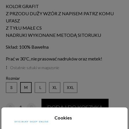
KOLOR GRAFIT
Z PRZODU DUŻY WZÓR Z NAPISEM PATRZ KOMU
UFASZ
Z TYŁU MAŁE CS
NADRUKI WYKONANE METODĄ SITORUKU
Skład: 100% Bawełna
Prać w 30'C, nie prasować nadruków oraz metek!
Ostatnie sztuki w magazynie
Rozmiar
S
M
L
XL
XXL
DODAJ DO KOSZYKA
Cookies