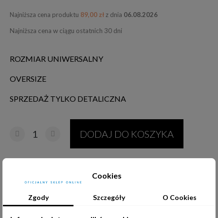
Najniższa cena produktu
89,00 zł
z dnia
06.08.2026
Najniższa cena w ciągu ostatnich 30 dni
ROZMIAR UNIWERSALNY
OVERSIZE
SPRZEDAŻ TYLKO DETALICZNA
DODAJ DO KOSZYKA
Udostępnij:
Cookies
Zgody
Szczegóły
O Cookies