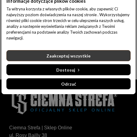
Informacje dotyczące plików cookies
Ta witryna korzysta z własnych plików cookie, aby zapewnić Ci
Opis produktu
Informacje dodatkowe
najwyższy poziom doświadczenia na naszej stronie . Wykorzystujemy
również pliki cookie stron trzecich w celu ulepszenia naszych usług,
analizy a nastepnie wyświetlania reklam związanych z Twoimi
ROZMIAR UNIWERSALNY
preferencjami na podstawie analizy Twoich zachowań podczas
nawigacji.
OVERSIZE
SPRZEDAŻ TYLKO DETALICZNA
Zaakceptuj wszystkie
Dostosuj
Odrzuć
Ciemna Strefa | Sklep Online
ul. Rosy Bailly 38