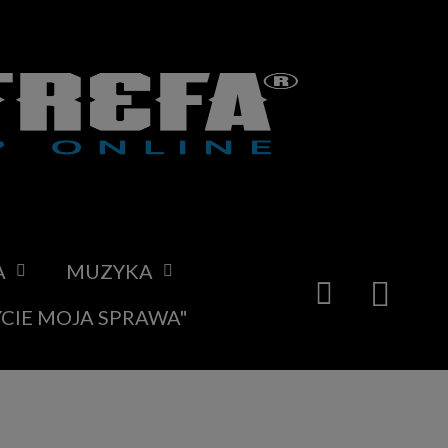
A
MUZYKA
YCIE MOJA SPRAWA"