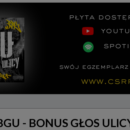
BGU - BONUS GŁOS ULIC