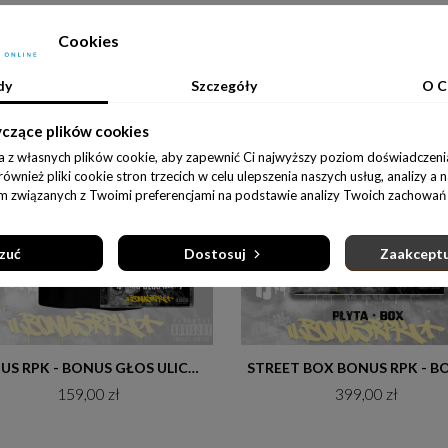
Cookies
roduktów.
dy
Szczegóły
O C
yczące plików cookies
a z własnych plików cookie, aby zapewnić Ci najwyższy poziom doświadczenia
wnież pliki cookie stron trzecich w celu ulepszenia naszych usług, analizy a 
am związanych z Twoimi preferencjami na podstawie analizy Twoich zachowań 
zuć
Dostosuj
Zaakceptu
Do koszyka
Do koszyka
BONUS RPK - BONUS GŁOS ULICY 2026 + T-SHIRT
159,00 zł
399,00 zł