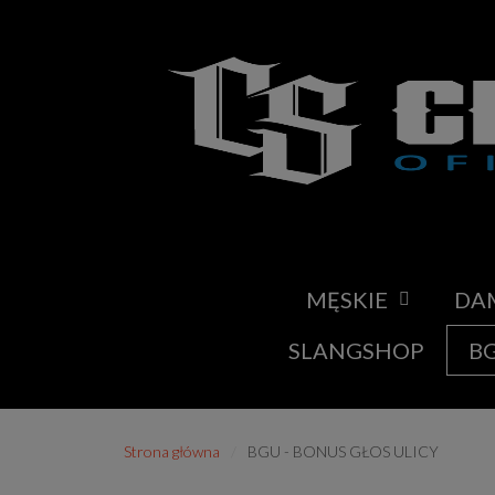
MĘSKIE
DA
SLANGSHOP
BG
Strona główna
BGU - BONUS GŁOS ULICY