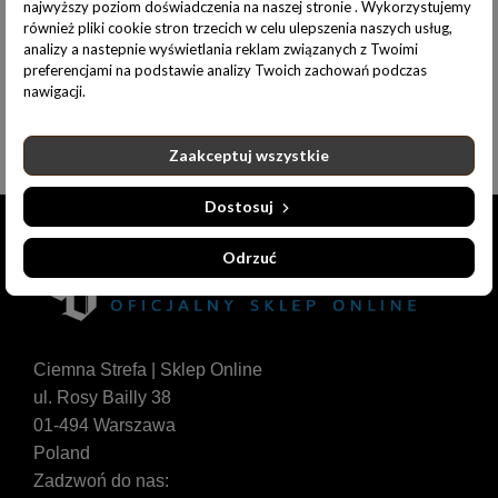
najwyższy poziom doświadczenia na naszej stronie . Wykorzystujemy
Opis produktu
Informacje dodatkowe
również pliki cookie stron trzecich w celu ulepszenia naszych usług,
analizy a nastepnie wyświetlania reklam związanych z Twoimi
preferencjami na podstawie analizy Twoich zachowań podczas
Materiał 100% bawełna
nawigacji.
Zaakceptuj wszystkie
Dostosuj
Odrzuć
Ciemna Strefa | Sklep Online
ul. Rosy Bailly 38
01-494 Warszawa
Poland
Zadzwoń do nas: