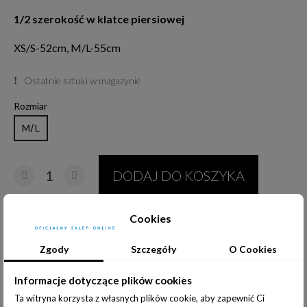
1/2 szerokość w klatce piersiowej
XS/S-52cm, M/L-55cm
Ostatnie sztuki w magazynie
Rozmiar
M/L
DODAJ DO KOSZYKA
Cookies
Udostępnij:
Zgody
Szczegóły
O Cookies
Informacje dotyczące plików cookies
Ta witryna korzysta z własnych plików cookie, aby zapewnić Ci