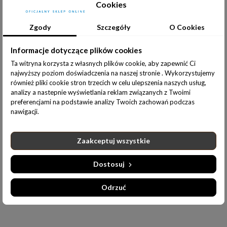
Cookies
Udostępnij:
Zgody
Szczegóły
O Cookies
Informacje dotyczące plików cookies
Ta witryna korzysta z własnych plików cookie, aby zapewnić Ci
najwyższy poziom doświadczenia na naszej stronie . Wykorzystujemy
Opis produktu
Informacje dodatkowe
również pliki cookie stron trzecich w celu ulepszenia naszych usług,
analizy a nastepnie wyświetlania reklam związanych z Twoimi
preferencjami na podstawie analizy Twoich zachowań podczas
WYMIARY:
nawigacji.
wysokość-15cm
Zaakceptuj wszystkie
szerokość-23cm
MATERIAŁ:
Dostosuj
100% poliester
Odrzuć