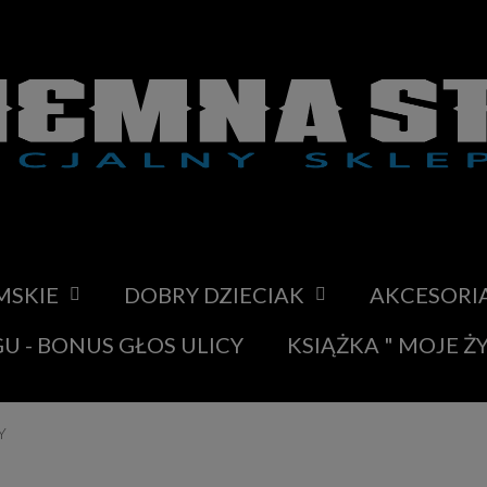
MSKIE
DOBRY DZIECIAK
AKCESORI
U - BONUS GŁOS ULICY
KSIĄŻKA " MOJE Ż
Y