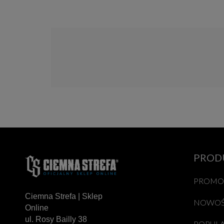
PROD
PROMO
Ciemna Strefa | Sklep
NOWOŚ
Online
ul. Rosy Bailly 38
POPUL