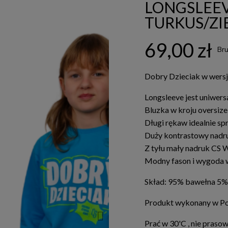
LONGSLEEV
TURKUS/ZI
69,00 zł
Bru
Dobry Dzieciak w wersj
Longsleeve jest uniwers
Bluzka w kroju oversize
Długi rękaw idealnie sp
Duży kontrastowy nad
Z tyłu mały nadruk CS 
Modny fason i wygoda 
Skład: 95% bawełna 5% 
Produkt wykonany w Po
Prać w 30'C , nie pras