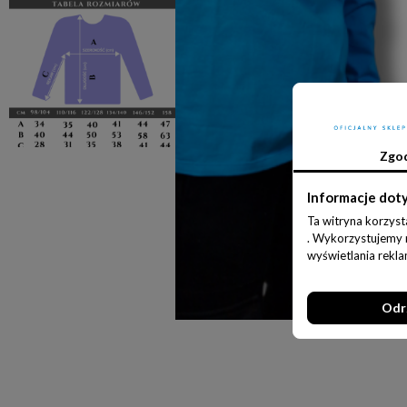
Zgo
Informacje dot
Ta witryna korzyst
. Wykorzystujemy ró
wyświetlania rekl
Odr