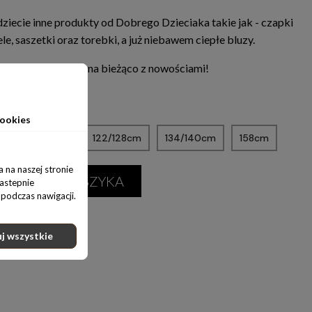
ziecie inne produkty od Dobrego Dzieciaka takie jak - czapki
le, saszetki oraz torebki, a już niebawem ciepłe bluzy.
al media,żeby być na bieżąco z nowościami!
ynie
ookies
m
110/116cm
122/128cm
134/140cm
158cm
 na naszej stronie
ODAJ DO KOSZYKA
nastepnie
podczas nawigacji.
j wszystkie