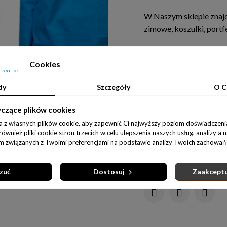
W Naszym sklepie znajd
zimowe, koszulki, portfe
Obserwujcie Nasze soci
Cookies
Ostatnie sztuki w magaz
Rozmiar
dy
Szczegóły
O C
146/152
98/104 c
yczące plików cookies
a z własnych plików cookie, aby zapewnić Ci najwyższy poziom doświadczenia
D
wnież pliki cookie stron trzecich w celu ulepszenia naszych usług, analizy a 
am związanych z Twoimi preferencjami na podstawie analizy Twoich zachowań 
Udostępnij:
zuć
Dostosuj
Zaakceptu