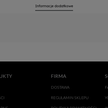
Informacje dodatkowe
UKTY
FIRMA
S
DOSTAWA
F
CI
REGULAMIN SKLEPU
Y
ARNE
POLITYKA PRYWATNOŚCI
I