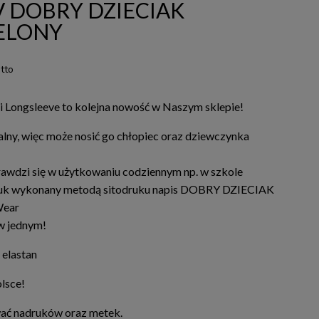
 DOBRY DZIECIAK
ELONY
tto
i Longsleeve to kolejna nowość w Naszym sklepie!
alny, więc może nosić go chłopiec oraz dziewczynka
rawdzi się w użytkowaniu codziennym np. w szkole
ruk wykonany metodą sitodruku napis DOBRY DZIECIAK
Wear
w jednym!
elastan
lsce!
ować nadruków oraz metek.