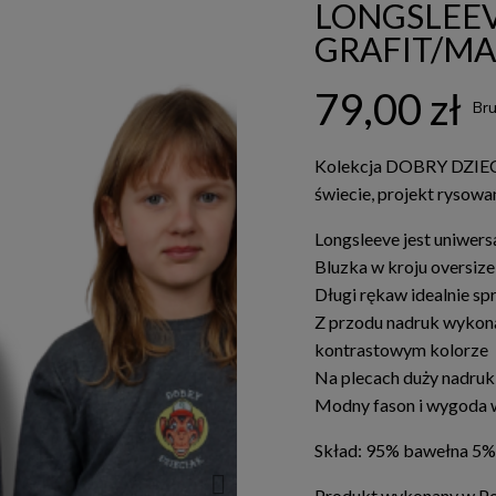
LONGSLEEV
GRAFIT/MA
79,00 zł
Bru
Kolekcja DOBRY DZIEC
świecie, projekt rysowa
Longsleeve jest uniwers
Bluzka w kroju oversize
Długi rękaw idealnie sp
Z przodu nadruk wykon
kontrastowym kolorze
Na plecach duży nadruk
Modny fason i wygoda 
Skład: 95% bawełna 5% 
Produkt wykonany w Po