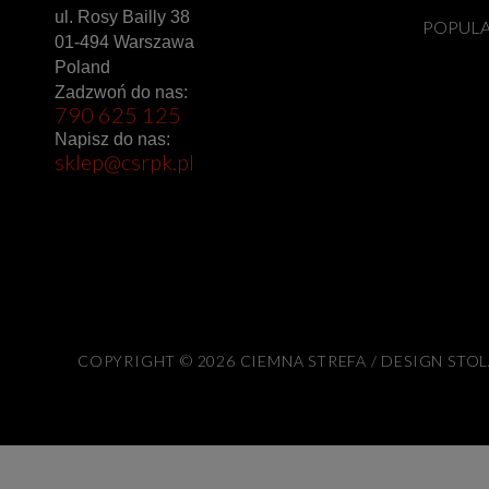
ul. Rosy Bailly 38
POPUL
01-494 Warszawa
Poland
Zadzwoń do nas:
790 625 125
Napisz do nas:
sklep@csrpk.pl
COPYRIGHT © 2026 CIEMNA STREFA / DESIGN STO