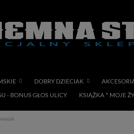
MSKIE
DOBRY DZIECIAK
AKCESORI
U - BONUS GŁOS ULICY
KSIĄŻKA " MOJE Ż
/MAŁPA