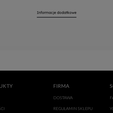
Informacje dodatkowe
UKTY
FIRMA
S
DOSTAWA
F
CI
REGULAMIN SKLEPU
Y