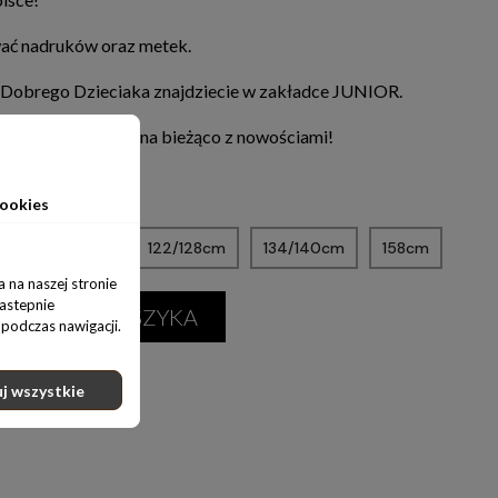
ować nadruków oraz metek.
 Dobrego Dzieciaka znajdziecie w zakładce JUNIOR.
al media,żeby być na bieżąco z nowościami!
ynie
ookies
m
110/116cm
122/128cm
134/140cm
158cm
 na naszej stronie
nastepnie
ODAJ DO KOSZYKA
podczas nawigacji.
j wszystkie