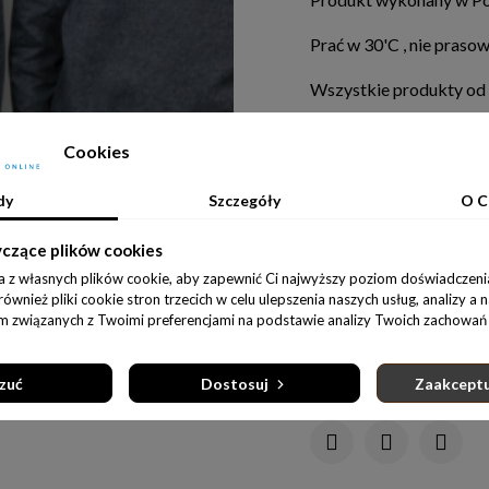
Prać w 30'C , nie pras
Wszystkie produkty od
Obserwujcie Nasze soci
Cookies
Ostatnie sztuki w magaz
dy
Szczegóły
O C
Rozmiar
146/152
98/104 c
yczące plików cookies
a z własnych plików cookie, aby zapewnić Ci najwyższy poziom doświadczenia
wnież pliki cookie stron trzecich w celu ulepszenia naszych usług, analizy a 
D
am związanych z Twoimi preferencjami na podstawie analizy Twoich zachowań 
zuć
Dostosuj
Zaakceptu
Udostępnij: