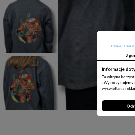
Zgo
Informacje dot
Ta witryna korzyst
. Wykorzystujemy ró
wyświetlania rekl
Odr