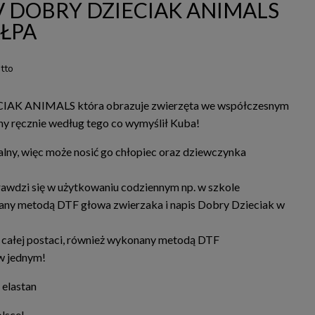
 DOBRY DZIECIAK ANIMALS
ŁPA
tto
IAK ANIMALS która obrazuje zwierzęta we współczesnym
ny ręcznie według tego co wymyślił Kuba!
alny, więc może nosić go chłopiec oraz dziewczynka
rawdzi się w użytkowaniu codziennym np. w szkole
any metodą DTF głowa zwierzaka i napis Dobry Dzieciak w
 całej postaci, również wykonany metodą DTF
w jednym!
elastan
lsce!