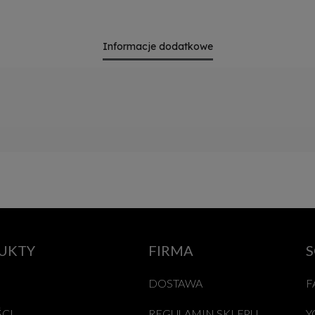
Informacje dodatkowe
UKTY
FIRMA
S
DOSTAWA
F
CI
REGULAMIN SKLEPU
Y