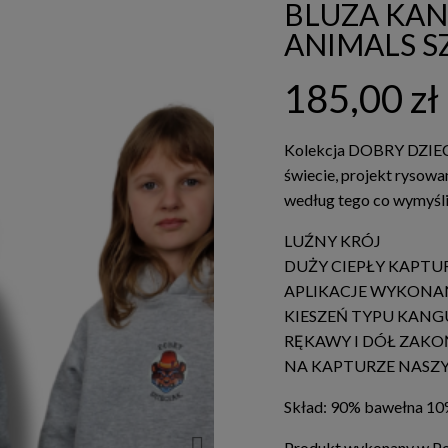
BLUZA KAN
ANIMALS S
185,00 zł
Kolekcja DOBRY DZIEC
świecie, projekt rysow
według tego co wymyśli
LUŹNY KRÓJ
DUŻY CIEPŁY KAPTU
APLIKACJE WYKONAN
KIESZEŃ TYPU KANG
RĘKAWY I DÓŁ ZAK
NA KAPTURZE NASZ
Skład: 90% bawełna 10%
Produkt wykonany w Po