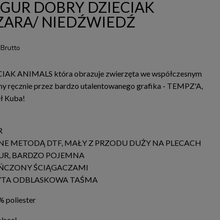
GUR DOBRY DZIECIAK
ZARA/ NIEDŹWIEDŹ
Brutto
IAK ANIMALS która obrazuje zwierzęta we współczesnym
any ręcznie przez bardzo utalentowanego grafika - TEMPZ'A,
ł Kuba!
R
E METODĄ DTF, MAŁY Z PRZODU DUŻY NA PLECACH
UR, BARDZO POJEMNA
OŃCZONY ŚCIĄGACZAMI
YTA ODBLASKOWA TAŚMA
 poliester
lsce!