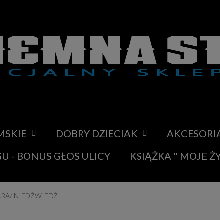
MSKIE
DOBRY DZIECIAK
AKCESORI
U - BONUS GŁOS ULICY
KSIĄŻKA " MOJE Ż
ARA/ NIEDŹWIEDŹ