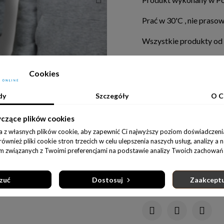
Prać w 30'C , nie pras
Wszystkie produkty od
Obserwujcie Nasze soci
Cookies
Ostatnie sztuki w magaz
dy
Szczegóły
O C
Rozmiar
yczące plików cookies
146/152
134/140c
a z własnych plików cookie, aby zapewnić Ci najwyższy poziom doświadczenia
wnież pliki cookie stron trzecich w celu ulepszenia naszych usług, analizy a 
D
am związanych z Twoimi preferencjami na podstawie analizy Twoich zachowań 
zuć
Dostosuj
Zaakceptu
Udostępnij: