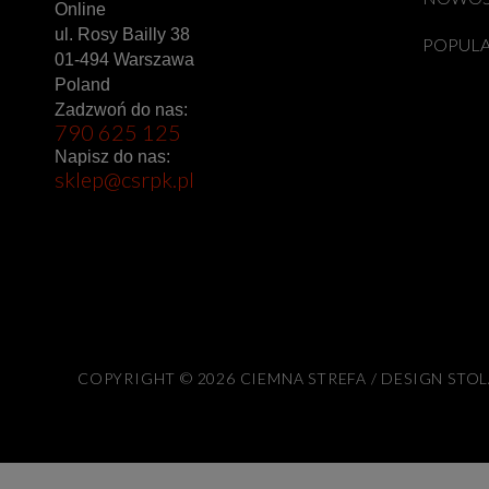
Online
ul. Rosy Bailly 38
POPUL
01-494 Warszawa
Poland
Zadzwoń do nas:
790 625 125
Napisz do nas:
sklep@csrpk.pl
COPYRIGHT © 2026 CIEMNA STREFA / DESIGN STO