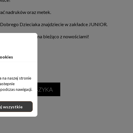
ować nadruków oraz metek.
 Dobrego Dzieciaka znajdziecie w zakładce JUNIOR.
al media,żeby być na bieżąco z nowościami!
ynie
ookies
m
 na naszej stronie
nastepnie
ODAJ DO KOSZYKA
podczas nawigacji.
j wszystkie