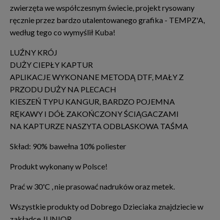
zwierzęta we współczesnym świecie, projekt rysowany
ręcznie przez bardzo utalentowanego grafika - TEMPZ'A,
według tego co wymyślił Kuba!
LUŹNY KRÓJ
DUŻY CIEPŁY KAPTUR
APLIKACJE WYKONANE METODĄ DTF, MAŁY Z
PRZODU DUŻY NA PLECACH
KIESZEŃ TYPU KANGUR, BARDZO POJEMNA
RĘKAWY I DÓŁ ZAKOŃCZONY ŚCIĄGACZAMI
NA KAPTURZE NASZYTA ODBLASKOWA TAŚMA
Skład: 90% bawełna 10% poliester
Produkt wykonany w Polsce!
Prać w 30'C , nie prasować nadruków oraz metek.
Wszystkie produkty od Dobrego Dzieciaka znajdziecie w
zakładce JUNIOR.