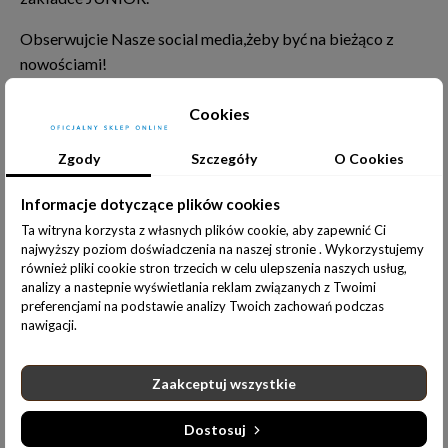
Obserwujcie Nasze social media,żeby być na bieżąco z
nowościami!
Cookies
Rozmiar
Zgody
Szczegóły
O Cookies
98/104 cm
110/116cm
122/128cm
Informacje dotyczące plików cookies
DODAJ DO KOSZYKA
Ta witryna korzysta z własnych plików cookie, aby zapewnić Ci
najwyższy poziom doświadczenia na naszej stronie . Wykorzystujemy
również pliki cookie stron trzecich w celu ulepszenia naszych usług,
analizy a nastepnie wyświetlania reklam związanych z Twoimi
preferencjami na podstawie analizy Twoich zachowań podczas
Udostępnij:
nawigacji.
Zaakceptuj wszystkie
Dostosuj
Informacje dodatkowe