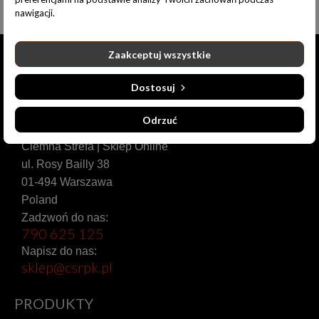
nawigacji.
Zaakceptuj wszystkie
Dostosuj
Odrzuć
Ciemna Strefa | Sklep Online
ul. Rosy Bailly 38
01-494 Warszawa
Poland
Zadzwoń do nas:
790 625 125
Napisz do nas:
sklep@csrpk.pl
PRODUKTY