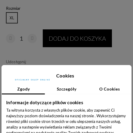
Rozmiar
XL
DODAJ DO KOSZYKA
Udostępnij:
Cookies
Zgody
Szczegóły
O Cookies
Opis produktu
Informacje dodatkowe
Informacje dotyczące plików cookies
Ta witryna korzysta z własnych plików cookie, aby zapewnić Ci
najwyższy poziom doświadczenia na naszej stronie . Wykorzystujemy
Tabela rozmiarów w zdjęciach produktu
również pliki cookie stron trzecich w celu ulepszenia naszych usług,
analizy a nastepnie wyświetlania reklam związanych z Twoimi
preferencjami na podstawie analizy Twoich zachowań podczas