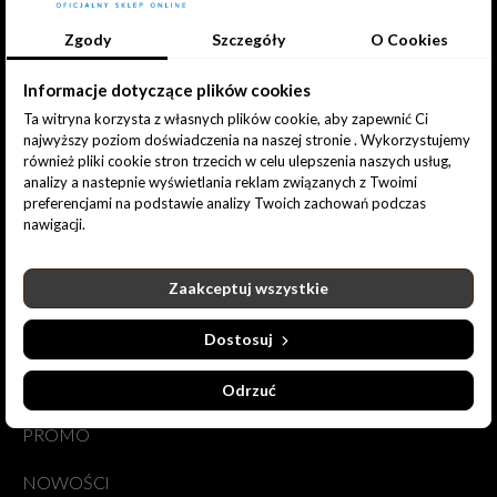
Zgody
Szczegóły
O Cookies
Informacje dotyczące plików cookies
Ta witryna korzysta z własnych plików cookie, aby zapewnić Ci
Ciemna Strefa | Sklep Online
najwyższy poziom doświadczenia na naszej stronie . Wykorzystujemy
również pliki cookie stron trzecich w celu ulepszenia naszych usług,
ul. Rosy Bailly 38
analizy a nastepnie wyświetlania reklam związanych z Twoimi
01-494 Warszawa
preferencjami na podstawie analizy Twoich zachowań podczas
Poland
nawigacji.
Zadzwoń do nas:
790 625 125
Zaakceptuj wszystkie
Napisz do nas:
sklep@csrpk.pl
Dostosuj
PRODUKTY
Odrzuć
PROMO
NOWOŚCI