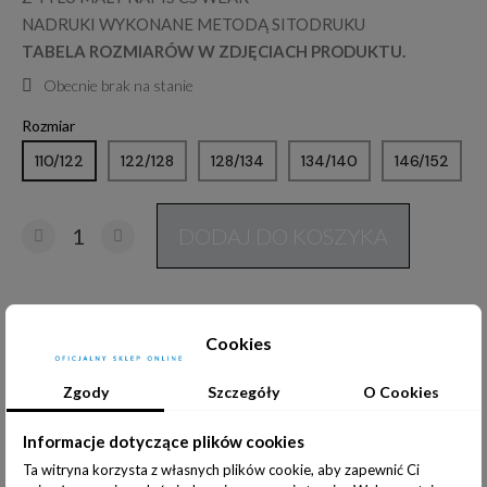
NADRUKI WYKONANE METODĄ SITODRUKU
TABELA ROZMIARÓW W ZDJĘCIACH PRODUKTU.
Obecnie brak na stanie
Rozmiar
110/122
122/128
128/134
134/140
146/152
DODAJ DO KOSZYKA
Udostępnij:
Cookies
Zgody
Szczegóły
O Cookies
Informacje dotyczące plików cookies
Opis produktu
Informacje dodatkowe
Ta witryna korzysta z własnych plików cookie, aby zapewnić Ci