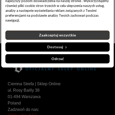
najwyższy poziom doświadczenia na naszej stronie . Wykorzystujemy
również pliki cookie stron trzecich w celu ulepszenia naszych usług,
MATERIAŁ:
analizy a nastepnie wyświetlania reklam związanych z Twoimi
preferencjami na podstawie analizy Twoich zachowań podczas
100% bawełna
nawigacji.
Zaakceptuj wszystkie
Dostosuj
Odrzuć
Ciemna Strefa | Sklep Online
ul. Rosy Bailly 38
01-494 Warszawa
Poland
Zadzwoń do nas: