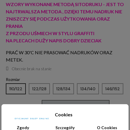
WZORY WYKONANE METODĄ SITODRUKU - JEST TO
NAJTRWALSZA METODA , DZIĘKI TEMU NADRUK NIE
ZNISZCZY SIĘ PODCZAS UŻYTKOWANIA ORAZ
PRANIA
Z PRZODU UŚMIECH W STYLU GRAFFITI
NA PLECACH DUŻY NAPIS DOBRY DZIECIAK
PRAĆ W 30'C NIE PRASOWAĆ NADRUKÓW ORAZ
METEK.
Obecnie brak na stanie
Rozmiar
110/122
122/128
128/134
134/140
146/152
DODAJ DO KOSZYKA
Cookies
Zgody
Szczegóły
O Cookies