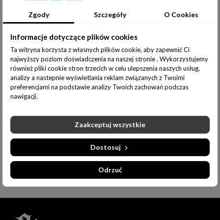
Zgody
Szczegóły
O Cookies
Udostępnij:
Informacje dotyczące plików cookies
Ta witryna korzysta z własnych plików cookie, aby zapewnić Ci
najwyższy poziom doświadczenia na naszej stronie . Wykorzystujemy
również pliki cookie stron trzecich w celu ulepszenia naszych usług,
analizy a nastepnie wyświetlania reklam związanych z Twoimi
preferencjami na podstawie analizy Twoich zachowań podczas
nawigacji.
Opis produktu
Informacje dodatkowe
Zaakceptuj wszystkie
MATERIAŁ:
95% BAWEŁNA 5% ELASTAN
Dostosuj
GRAMATURA -180G/M
2
Odrzuć